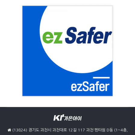
(13824) 경기도 과천시 과천대로 12길 117 과천 펜타원 D동 (1~4층,