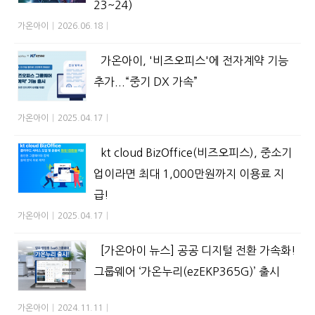
23~24)
가온아이
|
2026.06.18
|
가온아이, '비즈오피스'에 전자계약 기능
추가...“중기 DX 가속”
가온아이
|
2025.04.17
|
kt cloud BizOffice(비즈오피스), 중소기
업이라면 최대 1,000만원까지 이용료 지
급!
가온아이
|
2025.04.17
|
[가온아이 뉴스] 공공 디지털 전환 가속화!
그룹웨어 ‘가온누리(ezEKP365G)’ 출시
가온아이
|
2024.11.11
|